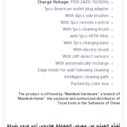
Charge Voltage:
110V-240V~50/60Hz
1pcs American outlet plug adapter
With 4pcs side brushes
With 1pcs remote control
With 1pcs cleaning brush
with 1pcs HEPA filter
With 1pcs charging base
With electric brush
With cliff detect sensors
With automatically recharge
Edge mode for wall following cleaning
Intelligent cleaning path
Packed by color box
The product is offered by "Mamlkah Hardware", a branch of
"Mamlkah Home", the exclusive and authorized distributor of
Total tools in the Sultanate of Oman.
يُقدَّم المنتج من معرض المملكة هاردوير، أحد فروع شركة