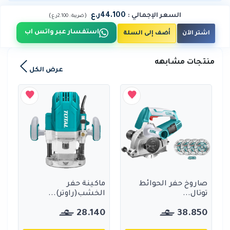
44.100ر.ع
السعر الإجمالي
:
)
(
ضريبة :
2.100ر.ع
استفسار عبر واتس اب
اشتر الآن
أضف إلى السلة
منتجات مشابهه
عرض الكل
صاروخ حفر الحوائط
ماكينة حفر
توتال...
الخشب(راوتر)...
28.140
38.850