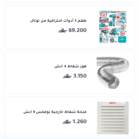
طقم 3 أدوات احترافية من توتال
69.200
هوز شفاط 4 انش
3.150
فتحة شفاط خارجية نوفكس 8 انش
1.260