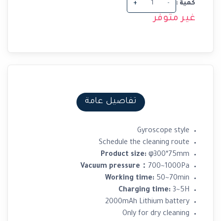
كمية :
-
+
غير متوفر
تفاصيل عامة
Gyroscope style
Schedule the cleaning route
Product size:
φ300*75mm
Vacuum pressure：
700~1000Pa
Working time:
50~70min
Charging time:
3~5H
2000mAh Lithium battery
Only for dry cleaning