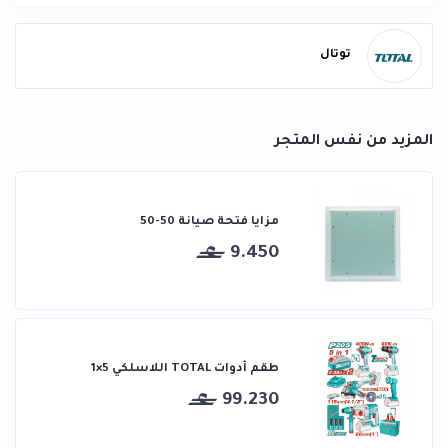
توتال
المزيد من نفس المتجر
مزايا فتحة صيانة 50-50
9.450
طقم أدوات TOTAL اللاسلكي 5×1
99.230