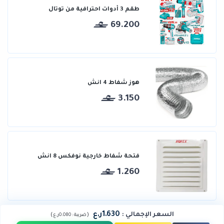
طقم 3 أدوات احترافية من توتال
69.200
هوز شفاط 4 انش
3.150
فتحة شفاط خارجية نوفكس 8 انش
1.260
1.630ر.ع
السعر الإجمالي
:
)
(
ضريبة :
0.080ر.ع