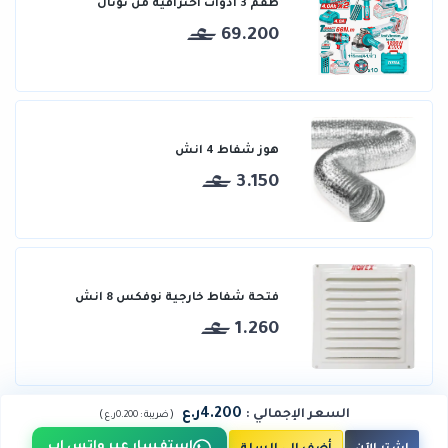
طقم 3 أدوات احترافية من توتال
69.200
هوز شفاط 4 انش
3.150
فتحة شفاط خارجية نوفكس 8 انش
1.260
4.200ر.ع
السعر الإجمالي
:
)
(
ضريبة :
0.200ر.ع
استفسار عبر واتس اب