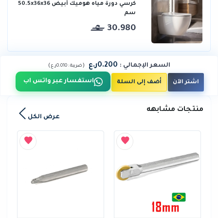
كرسي دورة مياه هوميك أبيض 50.5x36x36
سم
30.980
0.200ر.ع
السعر الإجمالي
:
)
(
ضريبة :
0.010ر.ع
استفسار عبر واتس اب
اشتر الآن
أضف إلى السلة
منتجات مشابهه
عرض الكل