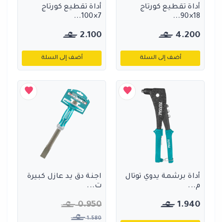
أداة تقطيع كورتاج
أداة تقطيع كورتاج
7×100...
18×90...
2.100
4.200
أضف إلى السلة
أضف إلى السلة
أداة برشمة يدوي توتال
اجنة دق يد عازل كبيرة
م...
ت...
0.950
1.940
1.580