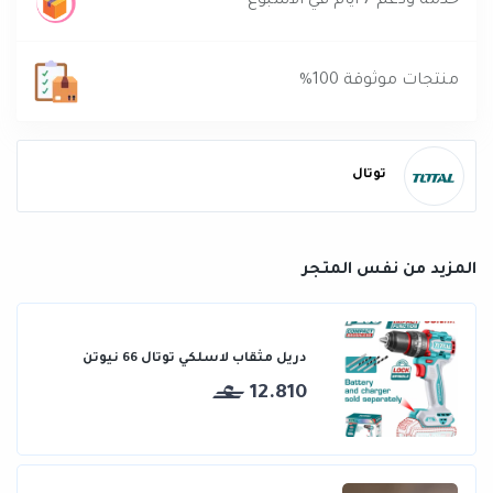
خدمة ودعم 7 ايام في الاسبوع
منتجات موثوقة 100%
توتال
المزيد من نفس المتجر
دريل مثقاب لاسلكي توتال 66 نيوتن
12.810