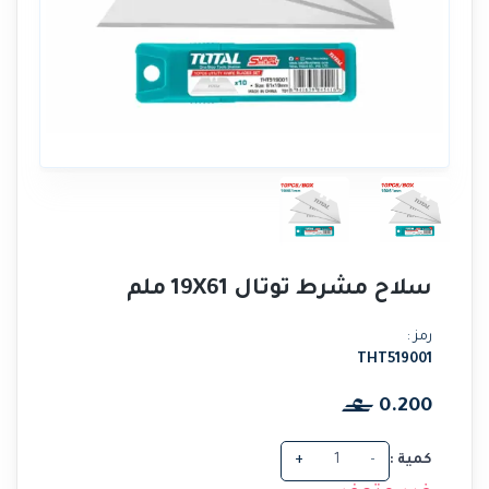
سلاح مشرط توتال 19X61 ملم
رمز :
THT519001
0.200
كمية :
-
+