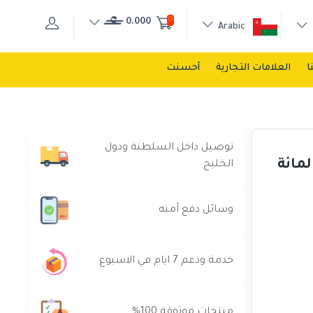
0
0.000
Arabic
ا
العلامات التجارية
أحسنت
توصيل داخل السلطنة ودول
س بي إس نسبة 10 في المائة
الخليج
وسائل دفع آمنه
خدمة ودعم 7 ايام في الاسبوع
منتجات موثوقة 100%