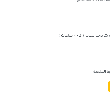
3-5 متر مربع
ت )
ية المتحدة