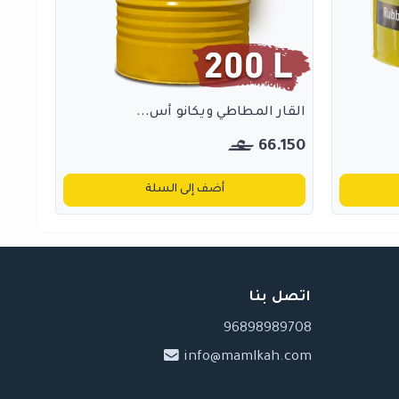
القار المطاطي ويكانو أس...
66.150
أضف إلى السلة
اتصل بنا
96898989708
info@mamlkah.com