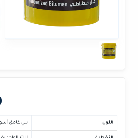
اللون
بني غامق أسود