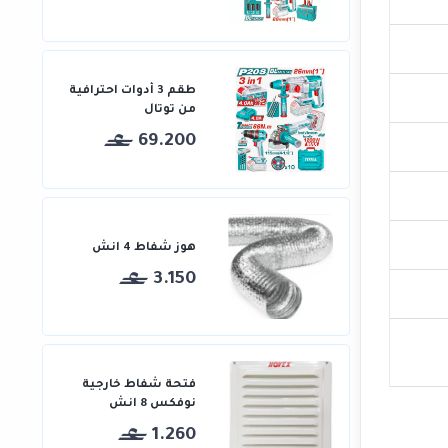
طقم 3 أدوات احترافية
من توتال
69.200
هوز شفاط 4 انش
3.150
فتحة شفاط خارجية
نوفكس 8 انش
1.260