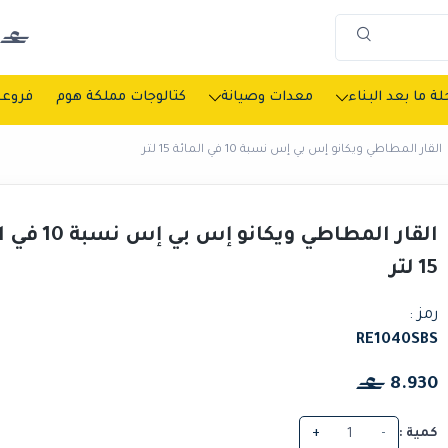
ة ما بعد البناء
معدات وصيانة
كتالوجات مملكة هوم
فروعن
القار المطاطي ويكانو إس بي إس نسبة 10 في المائة 15 لتر
القار المطاطي ويكانو إ
15 لتر
رمز :
RE1040SBS
8.930
كمية :
-
+