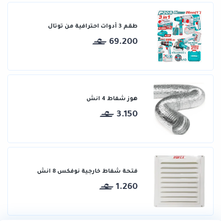
طقم 3 أدوات احترافية من توتال
69.200
هوز شفاط 4 انش
3.150
فتحة شفاط خارجية نوفكس 8 انش
1.260