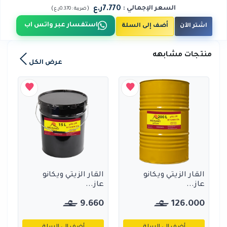
7.770ر.ع
السعر الإجمالي
:
)
(
ضريبة :
0.370ر.ع
استفسار عبر واتس اب
اشتر الآن
أضف إلى السلة
منتجات مشابهه
عرض الكل
القار الزيتي ويكانو
القار الزيتي ويكانو
عاز...
عاز...
9.660
126.000