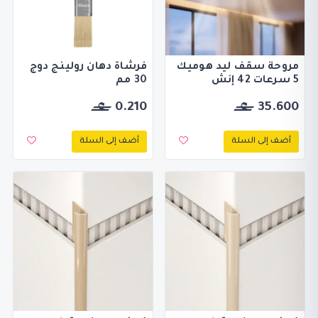
مروحة سقف ليد هوميك
فرشاة دهان رولينج دوج
5 سرعات 42 إنش
30 مم
0.210
35.600
أضف إلى السلة
أضف إلى السلة