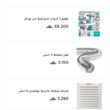
طقم 3 أدوات احترافية من توتال
69.200
هوز شفاط 4 انش
3.150
فتحة شفاط خارجية نوفكس 8 انش
1.260