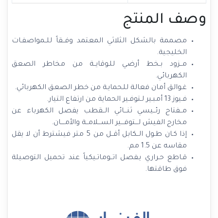
وصف المنتج
مصممة بالشكل الثلاثي المعتمد وفــقاً للــمواصفـات
الخليجية.
مــزود بـخط أرضي للـوقايــة من مخاطر الصعق
الكهربائي.
غـوالق أمان فعالة للـحمايـة من خطر الصعق الكهربائي.
فـيوز 13 أمبـير لـتوفـير الحماية من ارتفاع التيار.
مــفتاح رئــيسي ثنـــائي الــقطب يفصل الكهرباء عن
مخارج الفيش لـــتوفـــير الســـلامــة والأمــــان.
إذا كـان طـول الــكابل أقــل من 5 متر فيشترط أن لا يقل
مقاسه عن 1.5 مم.
قـاطع حـراري يـفصل اتــوماتـيكياً عند تحميل التوصيلة
فوق طاقتها.