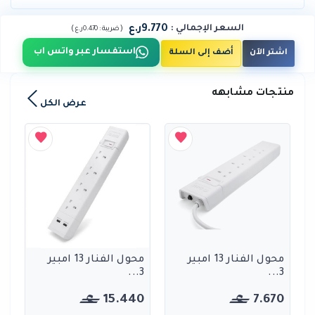
9.770ر.ع
السعر الإجمالي
:
)
(
ضريبة :
0.470ر.ع
استفسار عبر واتس اب
اشتر الآن
أضف إلى السلة
منتجات مشابهه
عرض الكل
محول الفنار 13 امبير
محول الفنار 13 امبير
3...
3...
15.440
7.670