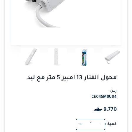
محول الفنار 13 امبير 5 متر مع ليد
رمز :
CE045M0U04
9.770
كمية :
-
+