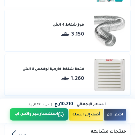
هوز شفاط 4 انش
3.150
فتحة شفاط خارجية نوفكس 8 انش
1.260
10.210ر.ع
السعر الإجمالي
:
)
(
ضريبة :
0.490ر.ع
استفسار عبر واتس اب
اشتر الآن
أضف إلى السلة
منتجات مشابهه