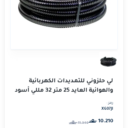
لي حلزوني للتمديدات الكهربائية
والهوائية العايد 25 متر 32 مللي أسود
رمز :
XG07JI
10.210
11.340