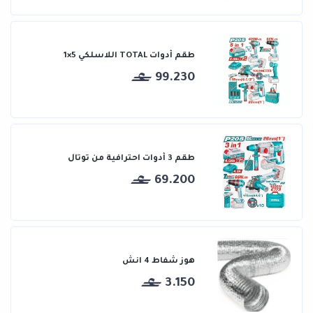
طقم أدوات TOTAL اللاسلكي 5×1
99.230
طقم 3 أدوات احترافية من توتال
69.200
هوز شفاط 4 انش
3.150