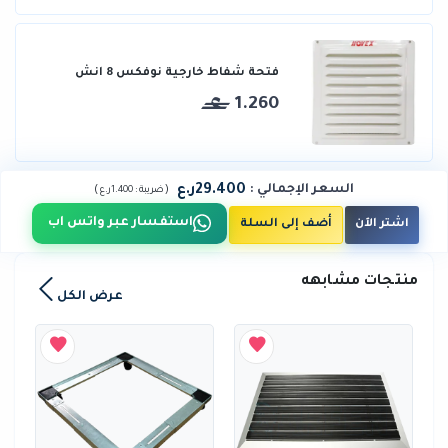
فتحة شفاط خارجية نوفكس 8 انش
1.260
29.400ر.ع
السعر الإجمالي
:
)
(
ضريبة :
1.400ر.ع
استفسار عبر واتس اب
اشتر الآن
أضف إلى السلة
منتجات مشابهه
عرض الكل