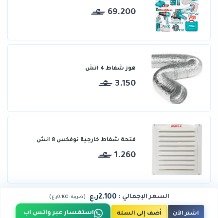
69.200
هوز شفاط 4 انش
3.150
فتحة شفاط خارجية نوفكس 8 انش
1.260
2.100ر.ع
السعر الإجمالي
:
)
(
ضريبة :
0.100ر.ع
استفسار عبر واتس اب
اشتر الآن
أضف إلى السلة