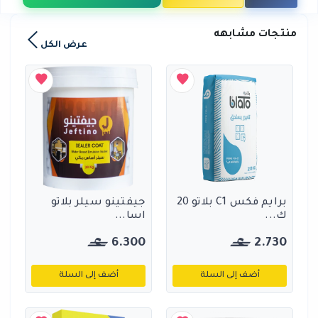
منتجات مشابهه
عرض الكل
برايم فكس C1 بلاتو 20
جيفتينو سيلر بلاتو
ك...
اسا...
6.300
2.730
أضف إلى السلة
أضف إلى السلة