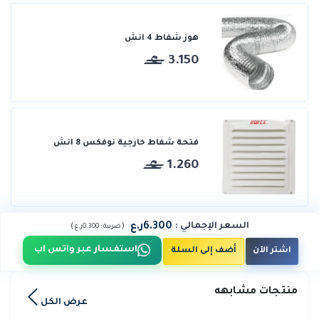
هوز شفاط 4 انش
3.150
فتحة شفاط خارجية نوفكس 8 انش
1.260
6.300ر.ع
السعر الإجمالي
:
)
(
ضريبة :
0.300ر.ع
استفسار عبر واتس اب
اشتر الآن
أضف إلى السلة
منتجات مشابهه
عرض الكل