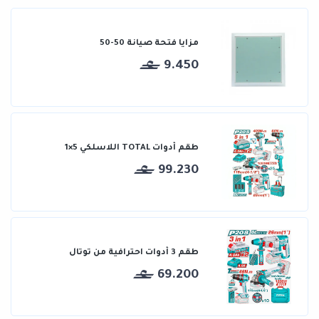
مزايا فتحة صيانة 50-50
9.450
طقم أدوات TOTAL اللاسلكي 5×1
99.230
طقم 3 أدوات احترافية من توتال
69.200