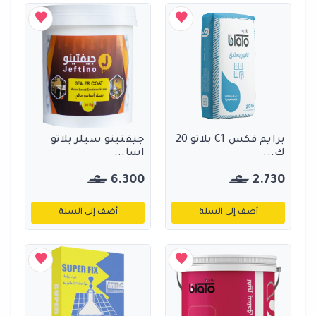
برايم فكس C1 بلاتو 20
جيفتينو سيلر بلاتو
ك...
اسا...
6.300
2.730
أضف إلى السلة
أضف إلى السلة