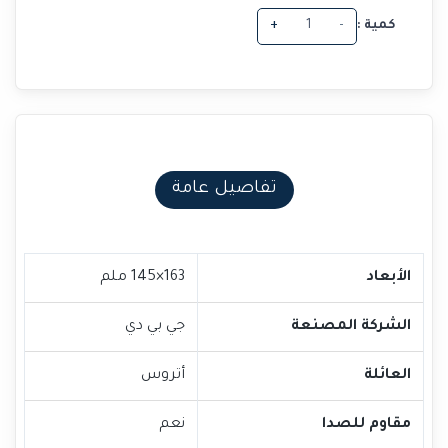
كمية :
-
+
تفاصيل عامة
الأبعاد
163×145 ملم
الشركة المصنعة
جي بي دي
العائلة
أتروس
مقاوم للصدا
نعم