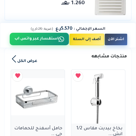
1.260
5.570ر.ع
السعر الإجمالي
:
)
(
ضريبة :
0.270ر.ع
استفسار عبر واتس اب
اشتر الآن
أضف إلى السلة
منتجات مشابهه
عرض الكل
بخاخ بيديت مقاس 1/2
حامل أسفنج للحمامات
انش...
جي...