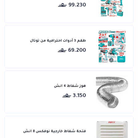
99.230
طقم 3 أدوات احترافية من توتال
69.200
هوز شفاط 4 انش
3.150
فتحة شفاط خارجية نوفكس 8 انش