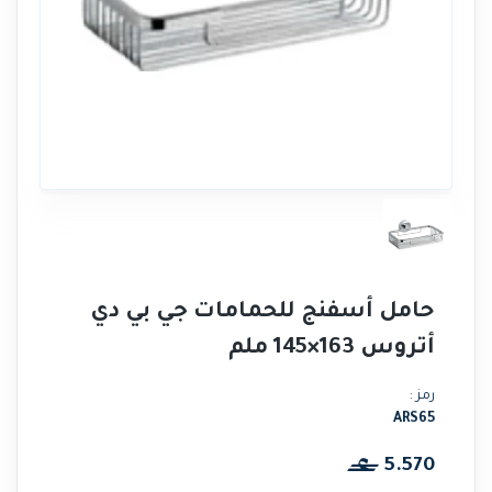
حامل أسفنج للحمامات جي بي دي
أتروس 163×145 ملم
رمز :
ARS65
5.570