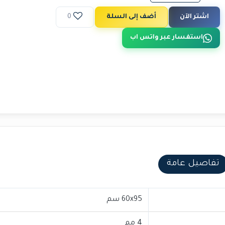
اشتر الآن
أضف إلى السلة
0
استفسار عبر واتس اب
تفاصيل عامة
60x95 سم
4 مم