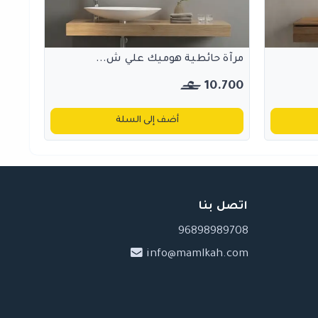
مرآة حائطية هوميك علي ش...
10.700
أضف إلى السلة
اتصل بنا
96898989708
info@mamlkah.com