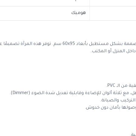
هوميك
مرآة Homek LED مصنوعة من الألمنيوم بسمك 4 ملم، مصممة بشكل مستطيل بأبعاد 60x95 سم. توفر هذه
خل المنزل أو المكتب.
اثة ألوان للإضاءة وقابلية تعديل شدة الضوء (Dimmer).
تركيب والصيانة.
وصولها بأمان دون خدوش.
ة.