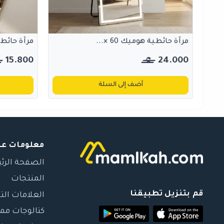
مرآة حائطية هوميك 60 ×...
مرآة حائطية ه
15.800
24.000
أضف إلى السلة
معلومات عن
الصفحة الرئ
المنتجات
قم بتنزيل تطبيقنا
العلامات الت
كتالوجات مم