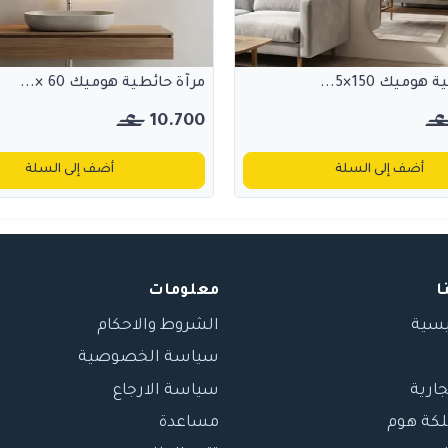
وميك 150×5...
مرآة حائطية هوميك 60 ×...
10.700
أضف إلى السلة
أضف إلى السلة
ا
معلومات
يسية
الشروط والاحكام
سياسة الخصوصية
جارية
سياسة الارجاع
لكة هوم
مساعدة