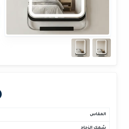
المقاس
سُمك الزجاج