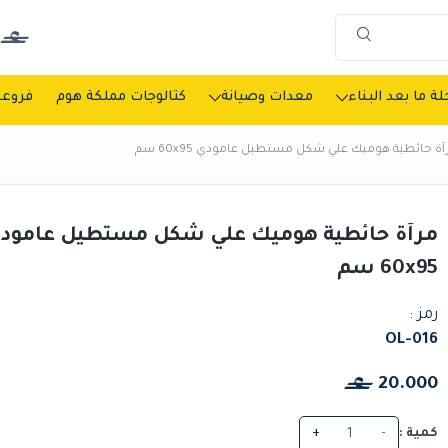
ة ما بعد البناء
معدات وصيانة
كتالوجات مملكة هوم
فروعن
آة حائطية هوميك علي شكل مستطيل عامودي 60x95 سم
مرآة حائطية هوميك علي شكل مستطيل عامود
60x95 سم
رمز :
OL-016
20.000
كمية :
-
+