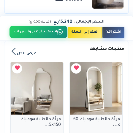
15.240ر.ع
السعر الإجمالي
:
)
(
ضريبة :
0.000ر.ع
استفسار عبر واتس اب
اشتر الآن
أضف إلى السلة
منتجات مشابهه
عرض الكل
مرآة حائطية هوميك 60
مرآة حائطية هوميك
150×5...
×...