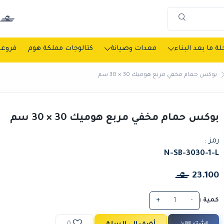
ة ما بعد البناء
معدات وصيانة
كتالوجات مملكة هوم
فروعن
بوكس حمام مخفي مربع هوميك 30 × 30 سم
بوكس حمام مخفي مربع هوميك 30 × 30 سم
رمز :
N-SB-3030-1-L
23.100
كمية :
-
+