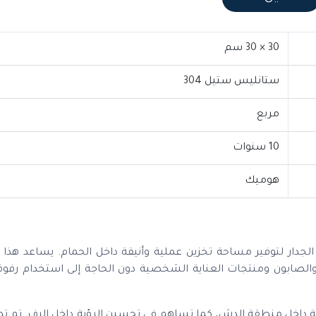
30 × 30 سم
ستانليس ستيل 304
مربع
10 سنوات
هوميك
يتم تركيبه داخل الجدار لتوفير مساحة تخزين عملية وأنيقة داخل الحمام. يساعد ه
لصابون ومنتجات العناية الشخصية دون الحاجة إلى استخدام رفوف
جة تضيف لمسة جمالية داخل منطقة الدش، كما تساهم في تحسين الرؤية داخل الرف. تم