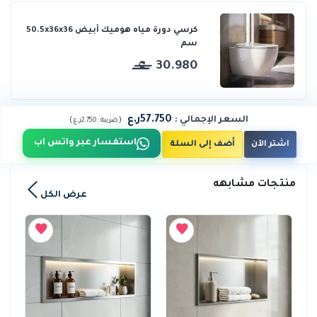
كرسي دورة مياه هوميك أبيض 50.5x36x36
سم
30.980
57.750ر.ع
السعر الإجمالي
:
)
(
ضريبة :
2.750ر.ع
استفسار عبر واتس اب
اشتر الآن
أضف إلى السلة
منتجات مشابهه
عرض الكل