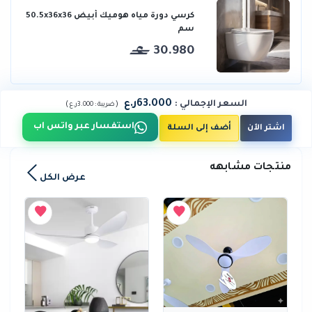
كرسي دورة مياه هوميك أبيض 50.5x36x36
سم
30.980
63.000ر.ع
السعر الإجمالي
:
)
(
ضريبة :
3.000ر.ع
استفسار عبر واتس اب
اشتر الآن
أضف إلى السلة
منتجات مشابهه
عرض الكل