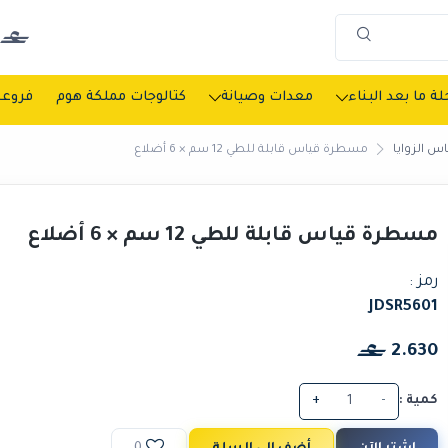
ة ما بعد البناء
معدات وصيانة
كتالوجات مملكة هوم
فروعن
اس الزوايا
مسطرة قياس قابلة للطي 12 سم × 6 أضلاع
مسطرة قياس قابلة للطي 12 سم × 6 أضلاع
رمز :
JDSR5601
2.630
كمية :
-
+