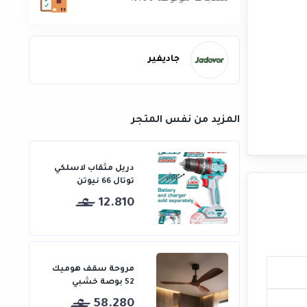
جاديفير
المزيد من نفس المتجر
دريل مثقاب لاسلكي
توتال 66 نيوتن
12.810
مروحة سقف هوميك
52 بوصة خشبي
58.280