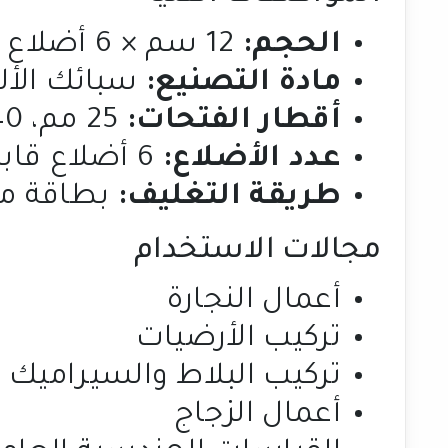
الحجم:
12 سم × 6 أضلاع (4 بوصات لكل ضلع)
مادة التصنيع:
سبائك الأل
أقطار الفتحات:
25 مم، 40 مم، 45 مم
عدد الأضلاع:
6 أضلاع قابلة للطي والتعديل
طريقة التغليف:
بطاقة منزلقة (rd
مجالات الاستخدام
أعمال النجارة
تركيب الأرضيات
تركيب البلاط والسيراميك
أعمال الزجاج