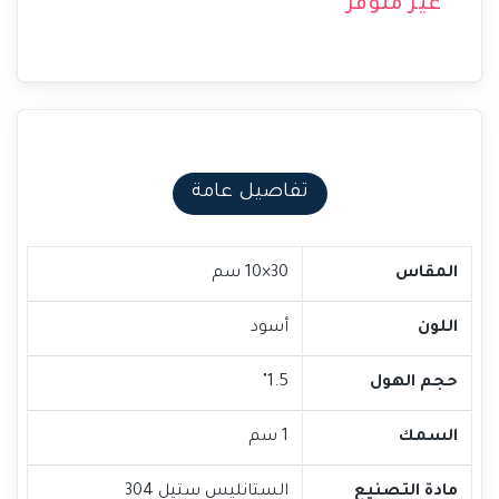
غير متوفر
تفاصيل عامة
المقاس
30×10 سم
اللون
أسود
حجم الهول
1.5"
السمك
1 سم
مادة التصنيع
الستانليس ستيل 304