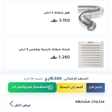
هوز شفاط 4 انش
3.150
فتحة شفاط خارجية نوفكس 8 انش
1.260
10.500ر.ع
السعر الإجمالي
:
)
(
ضريبة :
0.500ر.ع
استفسار عبر واتس اب
اشتر الآن
أضف إلى السلة
منتجات مشابهه
عرض الكل