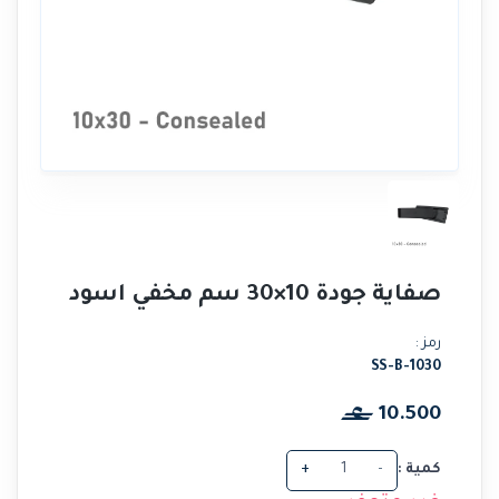
صفاية جودة 10×30 سم مخفي اسود
رمز :
SS-B-1030
10.500
كمية :
-
+