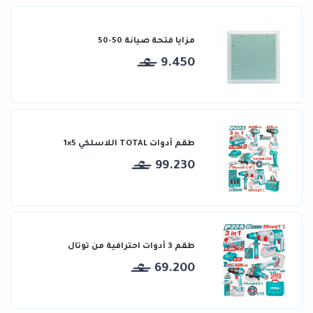
مزايا فتحة صيانة 50-50
9.450
طقم أدوات TOTAL اللاسلكي 5×1
99.230
طقم 3 أدوات احترافية من توتال
69.200