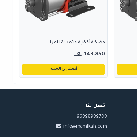
مضخة أفقية متعددة المرا...
143.850
أضف إلى السلة
اتصل بنا
96898989708
info@mamlkah.com