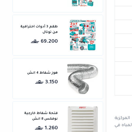
طقم 3 أدوات احترافية
من توتال
69.200
هوز شفاط 4 انش
3.150
فتحة شفاط خارجية
لمركزية
نوفكس 8 انش
ة المياه في
1.260