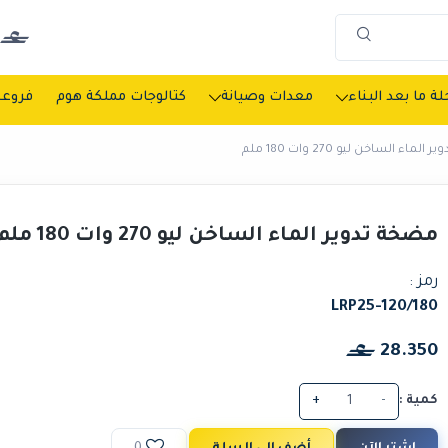
ة ما بعد البناء
معدات وصيانة
كتالوجات مملكة هوم
فروعن
ماء الساخن ليو 270 وات 180 ملم
مضخة تدوير الماء الساخن ليو 270 وات 180 ملم
رمز :
LRP25-120/180
28.350
كمية :
-
+