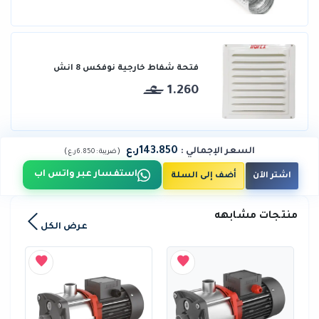
فتحة شفاط خارجية نوفكس 8 انش
1.260
143.850ر.ع
السعر الإجمالي
:
)
(
ضريبة :
6.850ر.ع
استفسار عبر واتس اب
اشتر الآن
أضف إلى السلة
منتجات مشابهه
عرض الكل