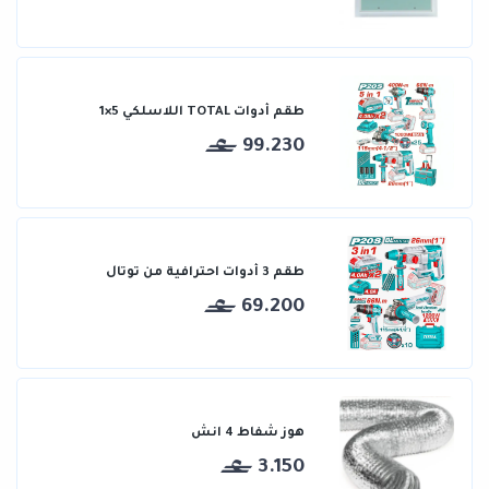
طقم أدوات TOTAL اللاسلكي 5×1
99.230
طقم 3 أدوات احترافية من توتال
69.200
هوز شفاط 4 انش
3.150