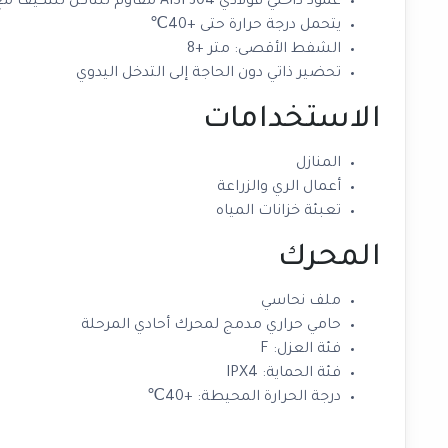
عمود داخلي فولاذي AISI 304 مقاوم للتآكل للتكيف مع البيئات الرطبة
يتحمل درجة حرارة حتى +40℃
الشفط الأقصى: متر +8
تحضير ذاتي دون الحاجة إلى التدخل اليدوي
الاستخدامات
المنازل
أعمال الري والزراعة
تعبئة خزانات المياه
المحرك
ملف نحاسي
حامي حراري مدمج لمحرك أحادي المرحلة
فئة العزل: F
فئة الحماية: IPX4
درجة الحرارة المحيطة: +40℃