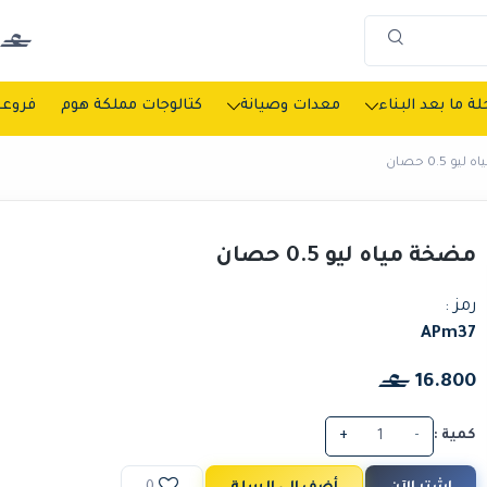
ة ما بعد البناء
معدات وصيانة
كتالوجات مملكة هوم
فروعن
 0.5 حصان
مضخة مياه ليو 0.5 حصان
رمز :
APm37
16.800
كمية :
-
+