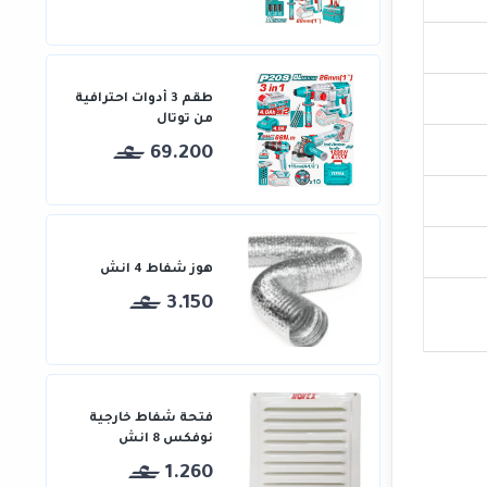
طقم 3 أدوات احترافية
من توتال
69.200
هوز شفاط 4 انش
3.150
فتحة شفاط خارجية
نوفكس 8 انش
1.260