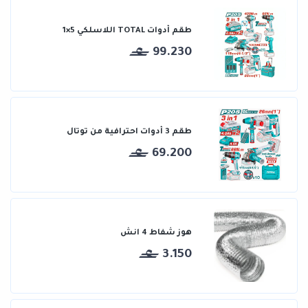
طقم أدوات TOTAL اللاسلكي 5×1
99.230
طقم 3 أدوات احترافية من توتال
69.200
هوز شفاط 4 انش
3.150