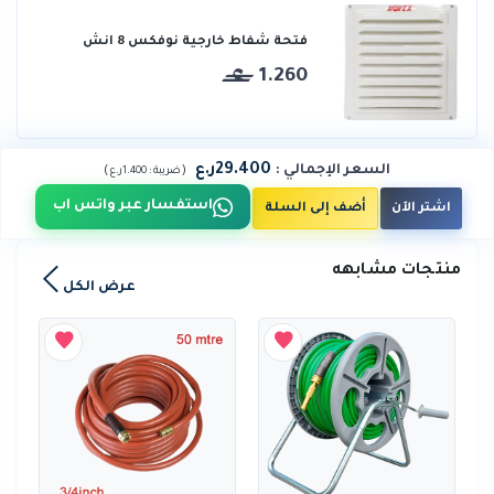
فتحة شفاط خارجية نوفكس 8 انش
1.260
29.400ر.ع
السعر الإجمالي
:
)
(
ضريبة :
1.400ر.ع
استفسار عبر واتس اب
اشتر الآن
أضف إلى السلة
منتجات مشابهه
عرض الكل