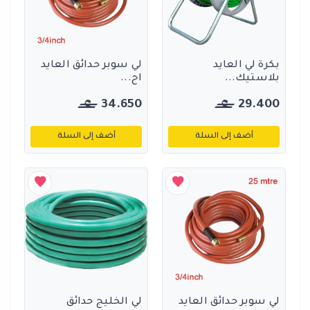
بكرة لي العايد
لي سوبر حدائق العايد
بلاستيك...
اح...
34.650
29.400
أضف إلى السلة
أضف إلى السلة
لي سوبر حدائق العايد
لي الخليج حدائق