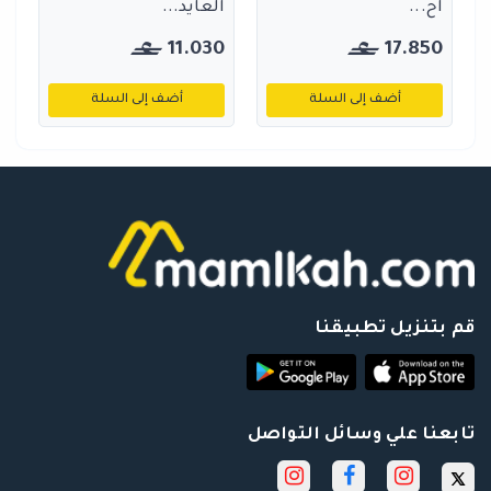
اح...
العايد...
11.030
17.850
أضف إلى السلة
أضف إلى السلة
قم بتنزيل تطبيقنا
تابعنا علي وسائل التواصل