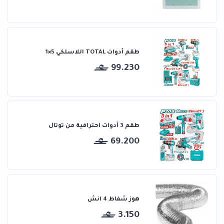
طقم أدوات TOTAL اللاسلكي 5×1
99.230
طقم 3 أدوات احترافية من توتال
69.200
هوز شفاط 4 انش
3.150