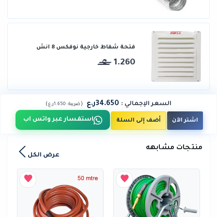
فتحة شفاط خارجية نوفكس 8 انش
1.260
34.650ر.ع
السعر الإجمالي
:
)
(
ضريبة :
1.650ر.ع
استفسار عبر واتس اب
اشتر الآن
أضف إلى السلة
منتجات مشابهه
عرض الكل