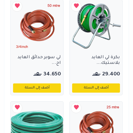
بكرة لي العايد
لي سوبر حدائق العايد
بلاستيك...
اح...
34.650
29.400
أضف إلى السلة
أضف إلى السلة