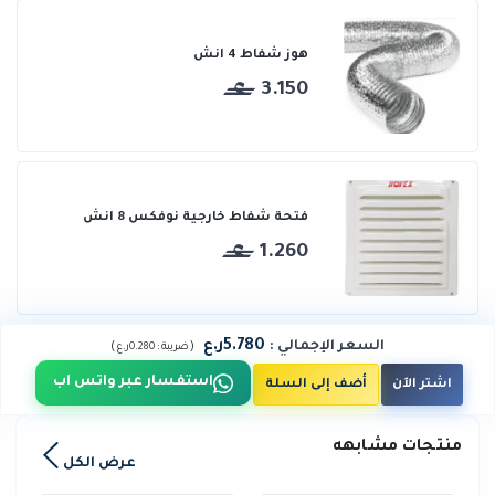
هوز شفاط 4 انش
3.150
فتحة شفاط خارجية نوفكس 8 انش
1.260
5.780ر.ع
السعر الإجمالي
:
)
(
ضريبة :
0.280ر.ع
استفسار عبر واتس اب
اشتر الآن
أضف إلى السلة
منتجات مشابهه
عرض الكل