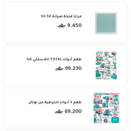
مزايا فتحة صيانة 50-50
9.450
طقم أدوات TOTAL اللاسلكي 5×1
99.230
طقم 3 أدوات احترافية من توتال
69.200