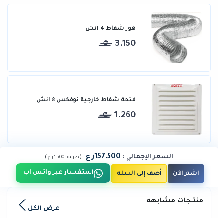
هوز شفاط 4 انش
3.150
فتحة شفاط خارجية نوفكس 8 انش
1.260
157.500ر.ع
السعر الإجمالي
:
)
(
ضريبة :
7.500ر.ع
استفسار عبر واتس اب
اشتر الآن
أضف إلى السلة
منتجات مشابهه
عرض الكل