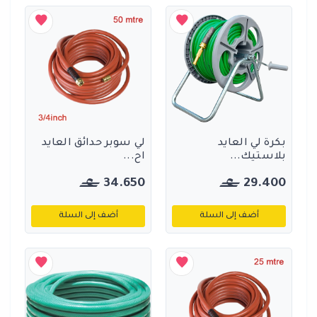
بكرة لي العايد
لي سوبر حدائق العايد
بلاستيك...
اح...
34.650
29.400
أضف إلى السلة
أضف إلى السلة