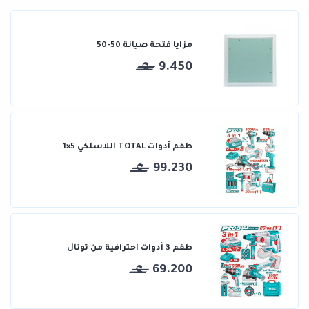
مزايا فتحة صيانة 50-50
9.450
طقم أدوات TOTAL اللاسلكي 5×1
99.230
طقم 3 أدوات احترافية من توتال
69.200