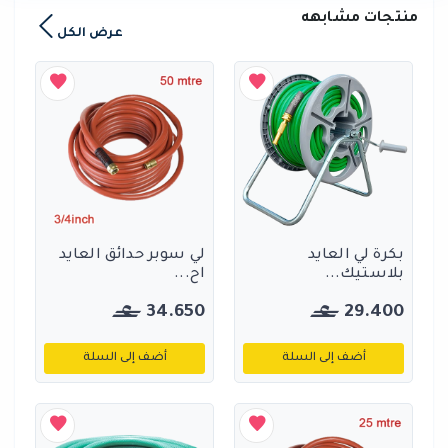
منتجات مشابهه
عرض الكل
بكرة لي العايد
لي سوبر حدائق العايد
بلاستيك...
اح...
34.650
29.400
أضف إلى السلة
أضف إلى السلة