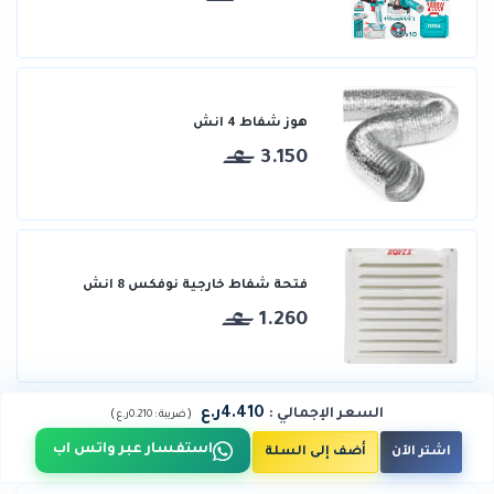
هوز شفاط 4 انش
3.150
فتحة شفاط خارجية نوفكس 8 انش
1.260
4.410ر.ع
السعر الإجمالي
:
)
(
ضريبة :
0.210ر.ع
استفسار عبر واتس اب
اشتر الآن
أضف إلى السلة